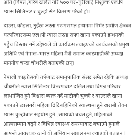
अति (बिपन्न ,गरिब दलित गरि ५०० घर–घुरीलाई निशुल्क एल.पि
ग्यास सिलिन्डर र चुल्हो सेट वितरण गरेको हो।
दाउरा, कोइला, गुइँठा जस्ता परम्परागत इन्धनमा निर्भर ग्रामीण क्षेत्रका
घरपरिवारसम्म एल।पी ग्यास जस्ता सफा खाना पकाउने इन्धनको
पहुँच विस्तार गर्ने उद्देश्यले यो कार्यक्रम ल्याइएको कार्यक्रमको प्रमुख
अतिथि एवं नेपाल–भारत महिला मैत्री समाज काठमाडौकी अध्यक्ष
माननीय चन्दा चौधरीले बताएकी छन्।
नेपाली काङ्ग्रेसको तर्फबाट समानुपातिक संसद समेत रहेकि अध्यक्ष
चौधरीले ग्यास सिलिन्डर वितरणबाट दलित तथा विपन्न परिवार
लाभान्वित हुने बिश्वास ब्यक्त गर्दै माटोको चुल्हो र दाउराले खाना
पकाउने खासगरी महिला दिदिबहिनिको स्वास्थमा हुने खराबी रोक्न
ग्यास चुल्होबाट सहयोग हुने , समयको बचत हुने, महिलाको
आत्मसम्मान बढ्ने र विभिन्न स्वास्थ्य समस्याबाट बचाउने हुनाले
आफूले आवश्यक ठानी यो अभियान सञ्चालनमा ल्याएको बताइन् ।