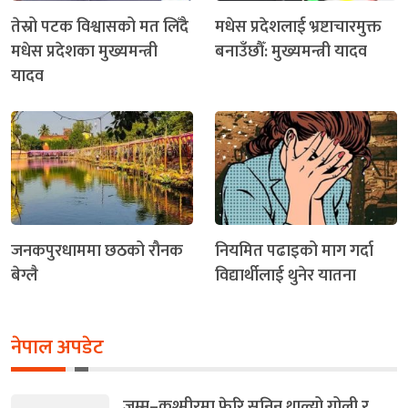
तेस्रो पटक विश्वासको मत लिँदै
मधेस प्रदेशलाई भ्रष्टाचारमुक्त
मधेस प्रदेशका मुख्यमन्त्री
बनाउँछौँ: मुख्यमन्त्री यादव
यादव
जनकपुरधाममा छठको रौनक
नियमित पढाइको माग गर्दा
बेग्लै
विद्यार्थीलाई थुनेर यातना
नेपाल अपडेट
जम्मू–कश्मीरमा फेरि सुनिन थाल्यो गोली र