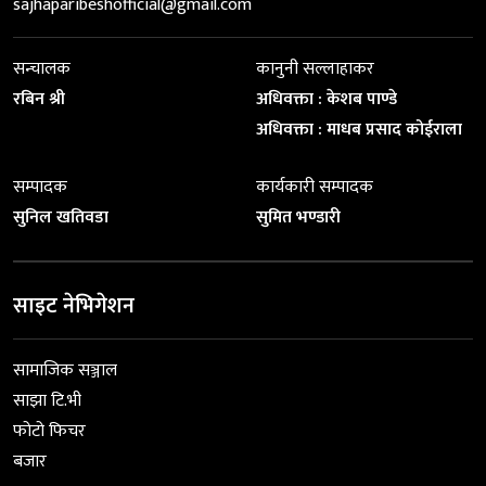
sajhaparibeshofficial@gmail.com
सन्चालक
कानुनी सल्लाहाकर
रबिन श्री
अधिवक्ता : केशब पाण्डे
अधिवक्ता : माधब प्रसाद कोईराला
सम्पादक
कार्यकारी सम्पादक
सुनिल खतिवडा
सुमित भण्डारी
साइट नेभिगेशन
सामाजिक सञ्जाल
साझा टि.भी
फोटो फिचर
बजार