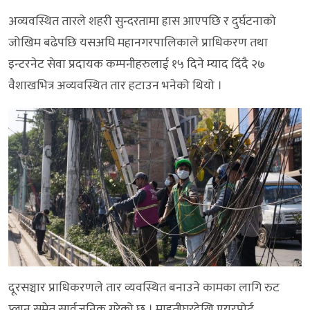
अव्यवस्थित तारले शहरी सुन्दरतामा ह्रास आएपछि र दुर्घटनाको
जोखिम बढेपछि यसअघि महानगरपालिकाले प्राधिकरण तथा
इन्टरनेट सेवा प्रदायक कम्पनीहरुलाई १५ दिने म्याद दिंदै २७
वैशाखभित्र अव्यवस्थित तार हटाउन भनेको थियो ।
दूरसञ्चार प्राधिकरणले तार व्यवस्थित बनाउने कामका लागि रुट
प्लान समेत सार्वजनिक गरेको छ । माइतीघरदेखि एयरपोर्ट,