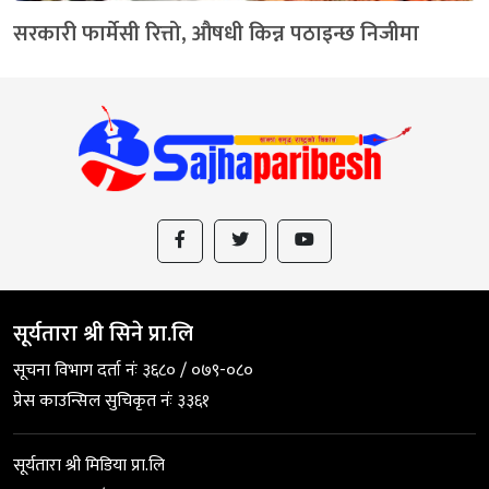
सरकारी फार्मेसी रित्तो, औषधी किन्न पठाइन्छ निजीमा
सूर्यतारा श्री सिने प्रा.लि
सूचना विभाग दर्ता नंः ३६८० / ०७९-०८०
प्रेस काउन्सिल सुचिकृत नंः ३३६१
सूर्यतारा श्री मिडिया प्रा.लि