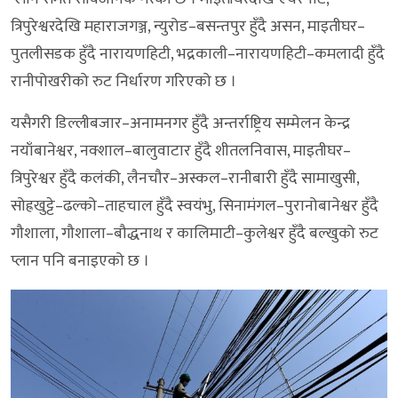
त्रिपुरेश्वरदेखि महाराजगञ्ज, न्युरोड–बसन्तपुर हुँदै असन, माइतीघर–
पुतलीसडक हुँदै नारायणहिटी, भद्रकाली–नारायणहिटी–कमलादी हुँदै
रानीपोखरीको रुट निर्धारण गरिएको छ ।
यसैगरी डिल्लीबजार–अनामनगर हुँदै अन्तर्राष्ट्रिय सम्मेलन केन्द्र
नयाँबानेश्वर, नक्शाल–बालुवाटार हुँदै शीतलनिवास, माइतीघर–
त्रिपुरेश्वर हुँदै कलंकी, लैनचौर–अस्कल–रानीबारी हुँदै सामाखुसी,
सोह्रखुट्टे–ढल्को–ताहचाल हुँदै स्वयंभु, सिनामंगल–पुरानोबानेश्वर हुँदै
गौशाला, गौशाला–बौद्धनाथ र कालिमाटी–कुलेश्वर हुँदै बल्खुको रुट
प्लान पनि बनाइएको छ ।