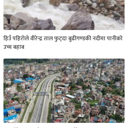
हिउँ पहिरोले वीरेन्द्र ताल फुट्दा बुढीगण्डकी नदीमा पानीको
उच्च बहाब