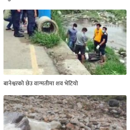
बानेश्वरको छेउ वाग्मतीमा शव भेटियो