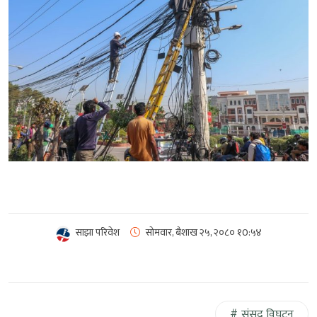
साझा परिवेश
सोमवार, बैशाख २५, २०८०
१0:५४
संसद विघटन