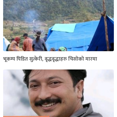
भूकम्प पिडित सुत्केरी, वृद्धवृद्धाहरु चिसोको मारमा