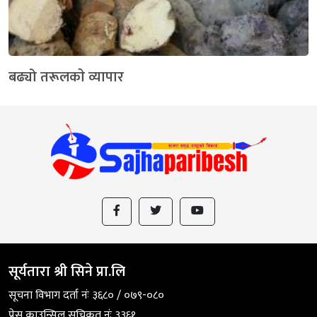
बढ्यो तरूलकाे व्यापार
सूर्यतारा श्री सिने प्रा.लि
सूचना विभाग दर्ता नंः ३६८० / ०७९-०८०
प्रेस काउन्सिल सुचिकृत नंः ३३६१