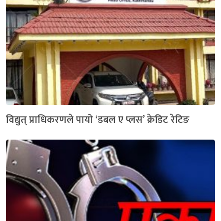
विद्युत् प्राधिकरणले पायो ‘डबल ए प्लस’ क्रेडिट रेटिङ