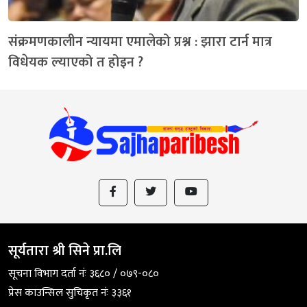
संक्रमणकालीन न्यायमा एमालेको प्रश्न : झारा टार्न मात्र
विधेयक ल्याएको त होइन ?
सूर्यतारा श्री सिने प्रा.लि
सूचना विभाग दर्ता नंः ३६८० / ०७९-०८०
प्रेस काउन्सिल सुचिकृत नंः ३३६१