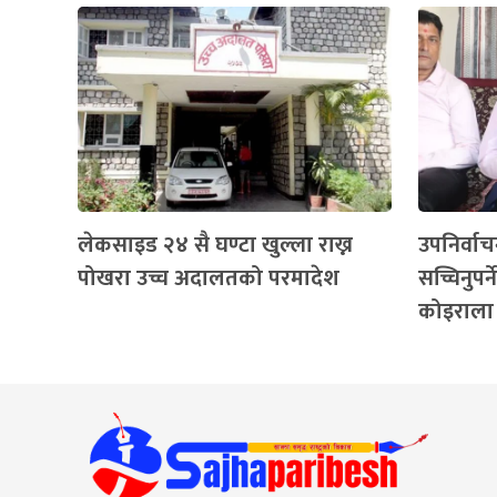
लेकसाइड २४ सै घण्टा खुल्ला राख्न
उपनिर्वा
पोखरा उच्च अदालतको परमादेश
सच्चिनुपर्
कोइराला