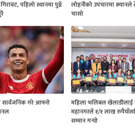
ा गिरावट, पहिलो स्थानमा पुग्ने
लोहनीको उपचारमा क्यानले 
रै
चासो
े सार्वजनिक गरे आफ्नो
महिला भलिबल खेलाडीलाई 
्यानल
महानगरले १/१ लाख रुपैयाँस
सम्मान गर्‍यो