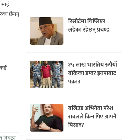
२० आई
ेका छैनन्
रिसोर्टमा चिप्लिएर
लडेका रहेछन् प्रचण्ड
१५ लाख भारतिय रुपैयाँ
कर्ड
बोकेका डम्बर झापाबाट
पक्राउ
बलिउड अभिनेता परेश
रावलले किन पिए आफ्नै
पिसाव?
द विघटन