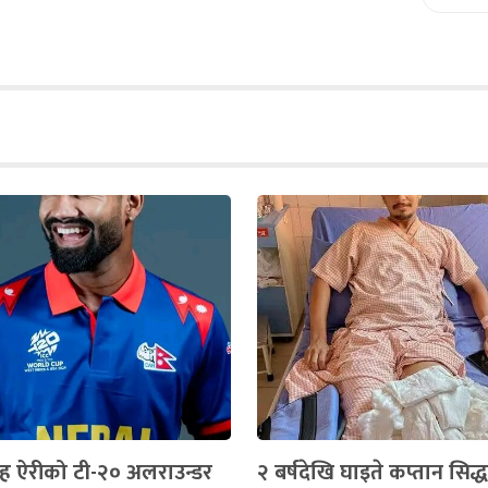
 सिंह ऐरीको टी-२० अलराउन्डर
२ बर्षदेखि घाइते कप्तान सिद्ध