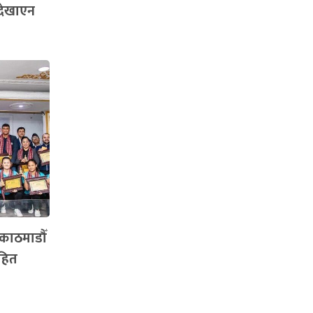
देखाएन
काठमाडौँ
हित