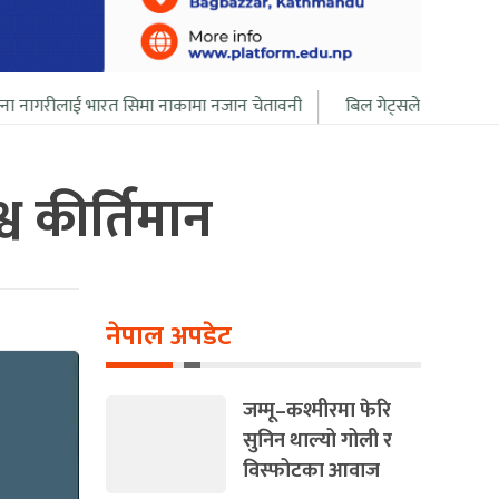
त सिमा नाकामा नजान चेतावनी
बिल गेट्सले आफ्नो सबै सम्पत्ति २० बर्ष भित्
्व कीर्तिमान
नेपाल अपडेट
जम्मू–कश्मीरमा फेरि
सुनिन थाल्यो गोली र
विस्फोटका आवाज