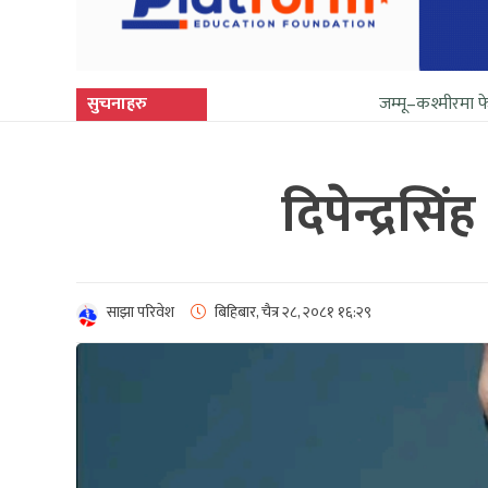
सुचनाहरु
जम्मू–कश्मीरमा फेरि सुनिन थाल्य
दिपेन्द्रसि
साझा परिवेश
बिहिबार, चैत्र २८, २०८१
१६:२९