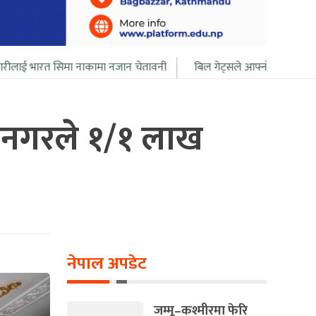
 नाकामा नजान चेतावनी
बिल गेट्सले आफ्नो सबै सम्पत्ति २० बर्ष भित्र दान दि
ानगरले १/१ लाख
नेपाल अपडेट
जम्मू–कश्मीरमा फेरि