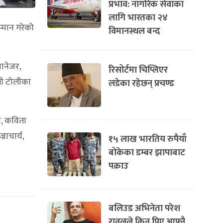
प्रभाव: नागरिक सेवाका
लागि भारतका २४
मान गरेको
विमानस्थल बन्द
ानेजर,
रिसोर्टमा चिप्लिएर
ली टोलीका
लडेका रहेछन् प्रचण्ड
री, कविता
राचार्य,
१५ लाख भारतिय रुपैयाँ
बोकेका डम्बर झापाबाट
पक्राउ
बलिउड अभिनेता परेश
रावलले किन पिए आफ्नै