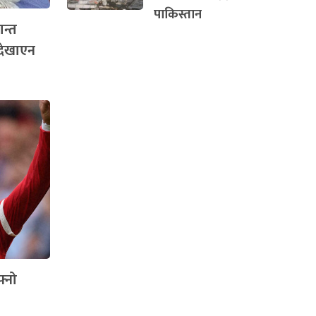
पाकिस्तान
ान्त
देखाएन
फ्नो