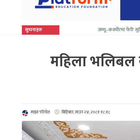
सुचनाहरु
जम्मू–कश्मीरमा फेरि सुनिन थाल्यो गोली 
महिला भलिबल ख
साझा परिवेश
बिहिबार, साउन २४, २०८१
१८:१८