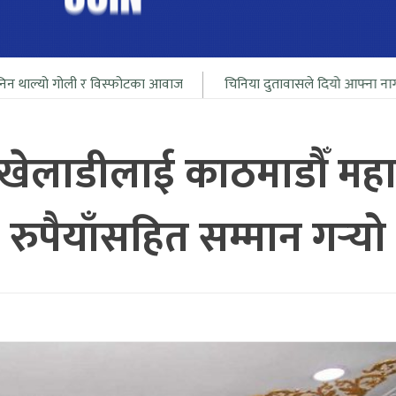
र विस्फोटका आवाज
चिनिया दुतावासले दियो आफ्ना नागरीलाई भारत सिमा
ेलाडीलाई काठमाडौँ मह
रुपैयाँसहित सम्मान गर्‍यो