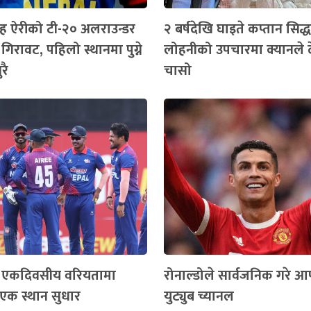
 सिंह ऐरीको टी-२० अलराउन्डर
२ बर्षदेखि घाइते कप्तान सिद्ध
ा गिरावट, पहिलो स्थानमा पुग्ने
लोहनीको उपचारमा क्यानले 
रै
चासो
एकदिवसीय वरियतामा
रोनाल्डोले सार्वजनिक गरे आ
एक स्थान सुधार
युट्युब च्यानल