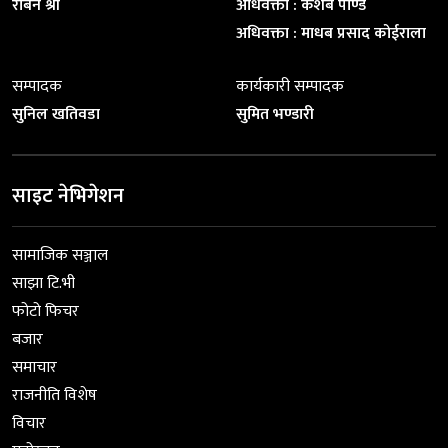
रबिन श्री
अधिवक्ता : केशब पाण्डे
अधिवक्ता : माधब प्रसाद कोईराला
सम्पादक
कार्यकारी सम्पादक
सुनिल खतिवडा
सुमित भण्डारी
साइट नेभिगेशन
सामाजिक सञ्जाल
साझा टि.भी
फोटो फिचर
बजार
समाचार
राजनीति विशेष
विचार