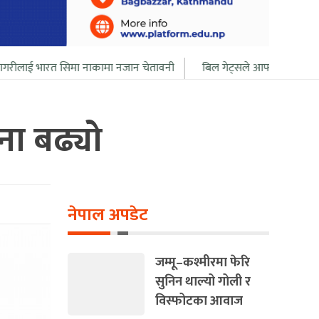
िमा नाकामा नजान चेतावनी
बिल गेट्सले आफ्नो सबै सम्पत्ति २० बर्ष भित्र दा
ा बढ्यो
नेपाल अपडेट
जम्मू–कश्मीरमा फेरि
सुनिन थाल्यो गोली र
विस्फोटका आवाज