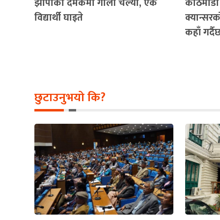
झापाको दमकमा गोली चल्यो, एक
काठमाडौ
विद्यार्थी घाइते
क्यान्सरको
कहाँ गर्द
छुटाउनुभयो कि?