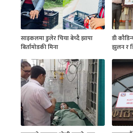
साइकलमा डुलेर चिया बेच्दै झापा
डी कौडिन्
बिर्तामोडकी मिना
झुलन र ड