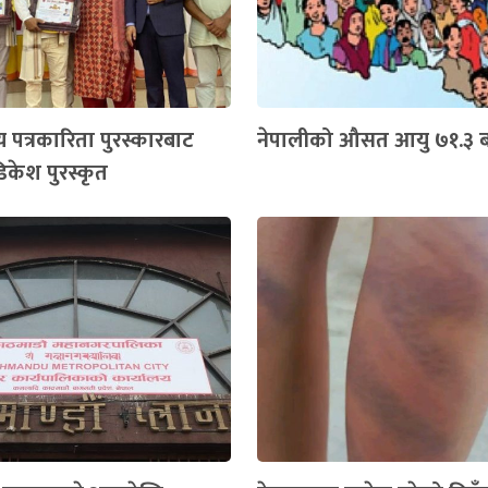
य पत्रकारिता पुरस्कारबाट
नेपालीको औसत आयु ७१.३ बर
िकेश पुरस्कृत