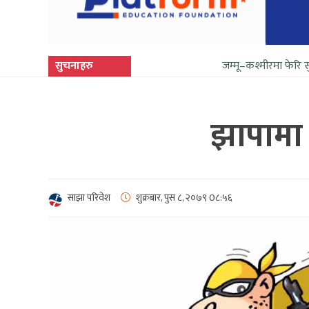
सुचनाहरु
जम्मू–कश्मीरमा फेरि सुनिन थाल्यो ग
झापामा
साझा परिवेश
शुक्रबार, पुस ८, २०७९
0८:५६