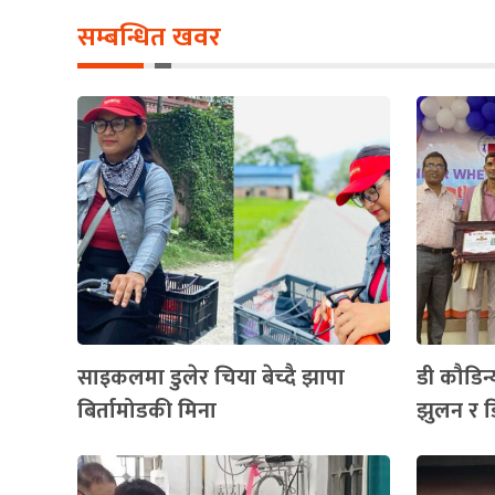
सम्बन्धित खवर
साइकलमा डुलेर चिया बेच्दै झापा
डी कौडिन्
बिर्तामोडकी मिना
झुलन र ड