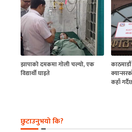
झापाको दमकमा गोली चल्यो, एक
काठमाडौ
विद्यार्थी घाइते
क्यान्सरको
कहाँ गर्द
छुटाउनुभयो कि?