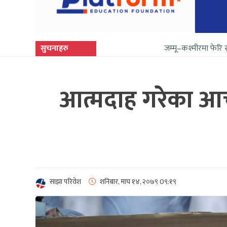
सुचनाहरु
जम्मू–कश्मीरमा फेरि सुनिन थाल्यो गो
आत्मदाह गरेका आचा
साझा परिवेश
शनिबार, माघ १४, २०७९
0९:१९