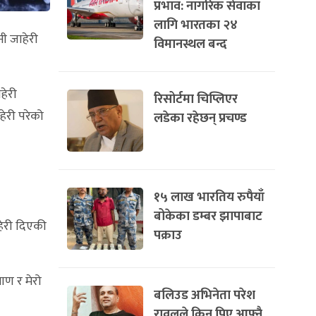
प्रभाव: नागरिक सेवाका
लागि भारतका २४
नी जाहेरी
विमानस्थल बन्द
हेरी
रिसोर्टमा चिप्लिएर
हेरी परेको
लडेका रहेछन् प्रचण्ड
१५ लाख भारतिय रुपैयाँ
बोकेका डम्बर झापाबाट
हेरी दिएकी
पक्राउ
ाण र मेरो
बलिउड अभिनेता परेश
रावलले किन पिए आफ्नै