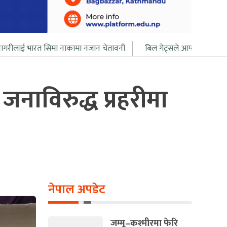
मा नाकामा नजान चेतावनी
बिल गेट्सले आफ्नो सबै सम्पत्ति २० बर्ष भित्र दान
नाविरुद्ध प्रहरीमा
नेपाल अपडेट
जम्मू–कश्मीरमा फेरि