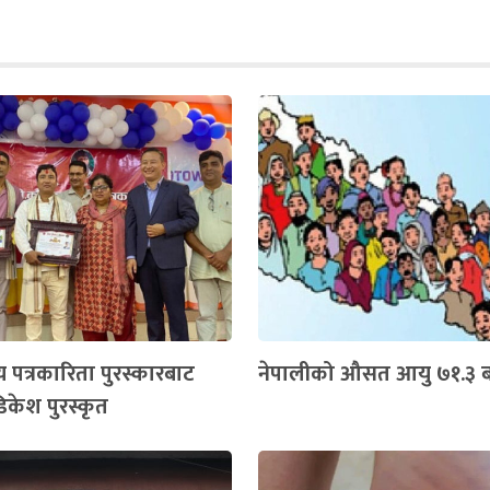
य पत्रकारिता पुरस्कारबाट
नेपालीको औसत आयु ७१.३ बर
िकेश पुरस्कृत