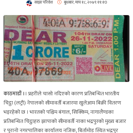
साझा परिवेश
बुधबार, माघ १८, २०७९
११:१0
काठमाडौं ।
। प्रहरीले चासो नदिएको कारण प्रतिबन्धित भारतीय
चिट्ठा (लट्री) नेपालको सीमावर्ती बजारमा खुलेआम बिक्री वितरण
भइरहेको छ । भारतको पश्चिम बंगाल, सिक्किम, नागालैण्डका
प्रतिबन्धित चिट्ठाहरु झापाको सीमावर्ती नाका भद्रपुरको मुख्य बजार
र पुरानो नगरपालिका कार्यालय नजिक, बिर्तामोड स्थित भद्रपुर