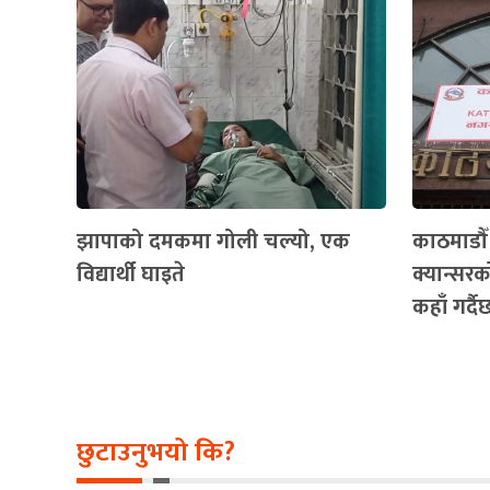
झापाको दमकमा गोली चल्यो, एक
काठमाडौ
विद्यार्थी घाइते
क्यान्सरको
कहाँ गर्द
छुटाउनुभयो कि?