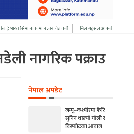
मा नाकामा नजान चेतावनी
बिल गेट्सले आफ्नो सबै सम्पत्ति २० बर्ष भित्र दान 
नडेली नागरिक पक्राउ
नेपाल अपडेट
जम्मू–कश्मीरमा फेरि
सुनिन थाल्यो गोली र
विस्फोटका आवाज