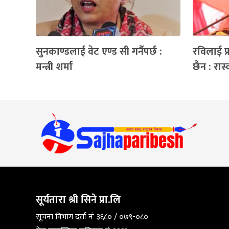
सुनकाण्डलाई वेट एण्ड सी गर्नैपर्छ :
रविलाई प्र
मन्त्री शर्मा
छैन : रा
सूर्यतारा श्री सिने प्रा.लि
सूचना विभाग दर्ता नंः ३६८० / ०७९-०८०