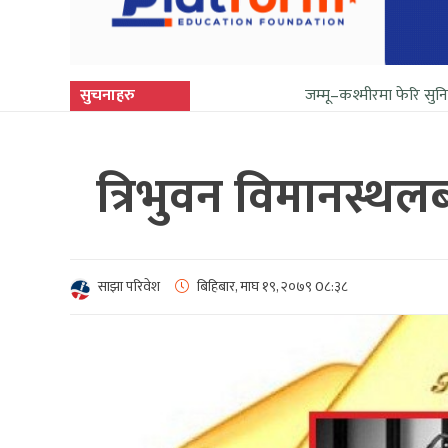
सुचनाहरु
जम्मू–कश्मीरमा फेरि सुनिन थाल्यो गो
त्रिभुवन विमानस्थल
साझा परिवेश
बिहिबार, माघ १९, २०७९
0८:३८