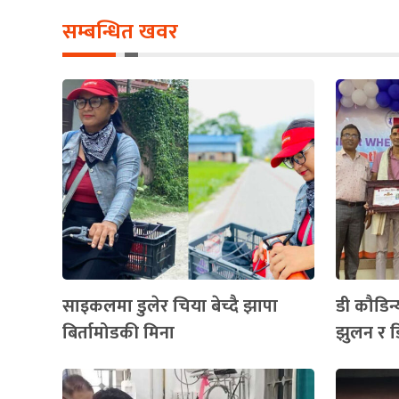
सम्बन्धित खवर
साइकलमा डुलेर चिया बेच्दै झापा
डी कौडिन्
बिर्तामोडकी मिना
झुलन र ड