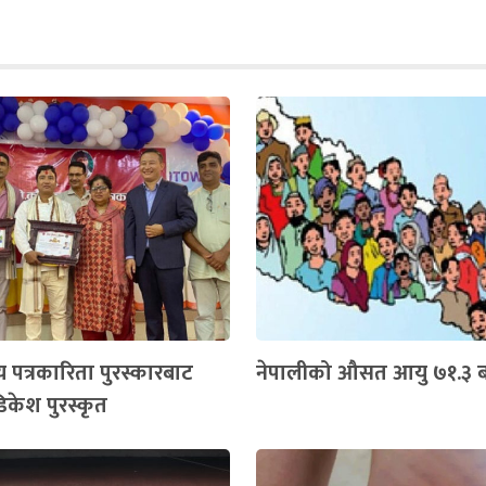
य पत्रकारिता पुरस्कारबाट
नेपालीको औसत आयु ७१.३ बर
िकेश पुरस्कृत