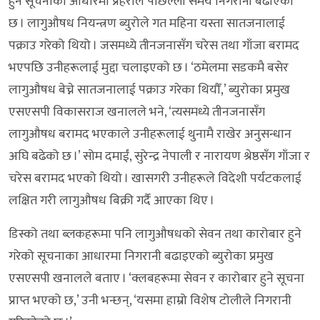
हुने सूचनाका आधारमा प्रहरीले पछिल्लो समय निगरानी बढाएको
छ । लागुऔषध नियन्त्रण ब्युरोले गत महिना यस्ता सातजनालाई
पक्राउ गरेको थियो । जसमध्ये तीनजनासँग चरेस तथा गाँजा बरामद
भएपछि उनीहरूलाई मुद्दा चलाइएको छ । ‘ठमेलमा सडकमै बसेर
लागुऔषध बेच्ने सातजनालाई पक्राउ गरेका थियौँ,’ ब्युरोका प्रमुख
एसएसपी विकासराज खनालले भने, ‘त्यसमध्ये तीनजनासँग
लागुऔषध बरामद भएकाले उनीहरूलाई थुनामै राखेर अनुसन्धान
अघि बढेको छ ।’ सोम दमाईं, सुरेन्द्र नेपाली र नारायण श्रेष्ठसँग गाँजा र
चरेस बरामद भएको थियो । खासगरी उनीहरूले विदेशी पर्यटकलाई
लक्षित गरी लागुऔषध बिक्री गर्दै आएका थिए ।
डिस्को तथा ब्लकहरूमा पनि लागुऔषधको सेवन तथा कारोबार हुने
गरेको सूचनाका आधारमा निगरानी बढाइएको ब्युरोका प्रमुख
एसएसपी खनालले बताए । ‘क्लबहरूमा सेवन र कारोबार हुने सूचना
प्राप्त भएको छ,’ उनी भन्छन्, ‘यसमा हाम्रो विशेष टोलीले निगरानी