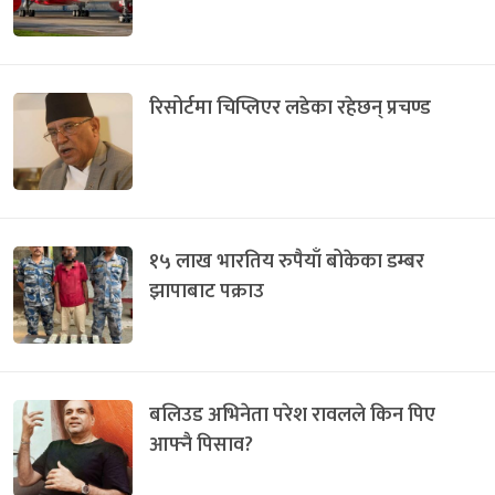
रिसोर्टमा चिप्लिएर लडेका रहेछन् प्रचण्ड
१५ लाख भारतिय रुपैयाँ बोकेका डम्बर
झापाबाट पक्राउ
बलिउड अभिनेता परेश रावलले किन पिए
आफ्नै पिसाव?