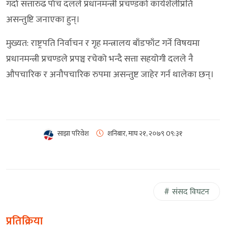
गर्दा सत्तारुढ पाँच दलले प्रधानमन्त्री प्रचण्डको कार्यशैलीप्रति
असन्तुष्टि जनाएका हुन्।
मुख्यत: राष्ट्रपति निर्वाचन र गृह मन्त्रालय बाँडफाँट गर्ने विषयमा
प्रधानमन्त्री प्रचण्डले प्रपञ्च रचेको भन्दै सत्ता सहयोगी दलले नै
औपचारिक र अनौपचारिक रुपमा असन्तुष्ट जाहेर गर्न थालेका छन्।
साझा परिवेश
शनिबार, माघ २१, २०७९
0९:३१
संसद विघटन
प्रतिक्रिया