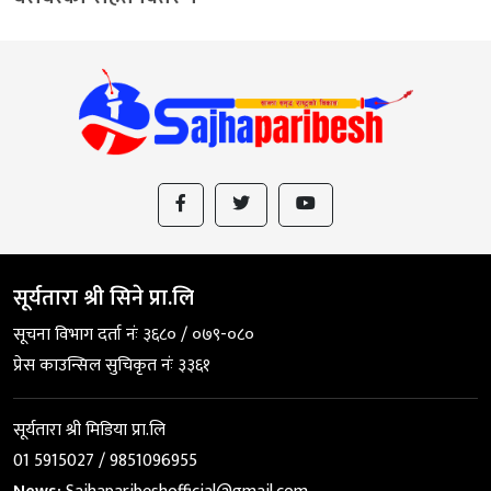
सूर्यतारा श्री सिने प्रा.लि
सूचना विभाग दर्ता नंः ३६८० / ०७९-०८०
प्रेस काउन्सिल सुचिकृत नंः ३३६१
सूर्यतारा श्री मिडिया प्रा.लि
01 5915027 / 9851096955