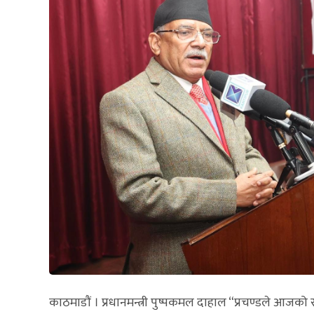
काठमाडौं । प्रधानमन्त्री पुष्पकमल दाहाल “प्रचण्डले आज