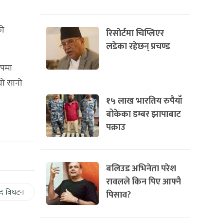
को
रिसोर्टमा चिप्लिएर
लडेका रहेछन् प्रचण्ड
ुपमा
यो सानो
१५ लाख भारतिय रुपैयाँ
बोकेका डम्बर झापाबाट
पक्राउ
बलिउड अभिनेता परेश
रावलले किन पिए आफ्नै
द विघटन
पिसाव?