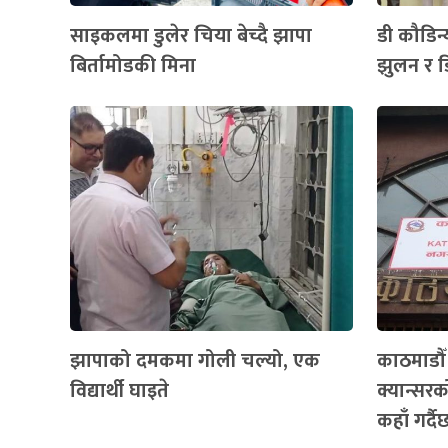
साइकलमा डुलेर चिया बेच्दै झापा
डी कौडिन्
बिर्तामोडकी मिना
झुलन र ड
झापाको दमकमा गोली चल्यो, एक
काठमाडौ
विद्यार्थी घाइते
क्यान्सरको
कहाँ गर्द