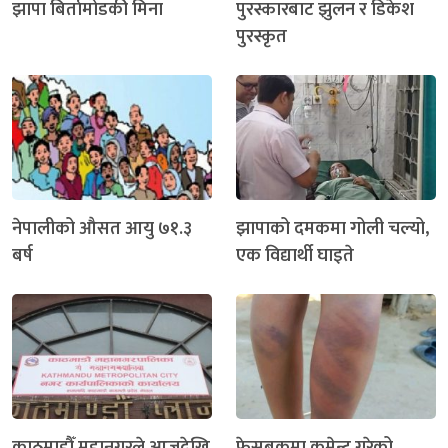
झापा बिर्तामोडकी मिना
पुरस्कारबाट झुलन र डिकेश
पुरस्कृत
नेपालीको औसत आयु ७१.३
झापाको दमकमा गोली चल्यो,
बर्ष
एक विद्यार्थी घाइते
काठमाडौँ महानगरले आजदेखि
फेसबुकमा कमेन्ट गरेको