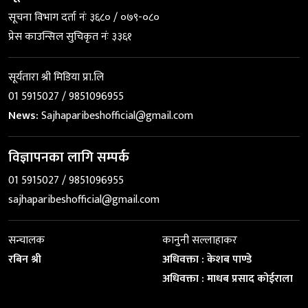
सूचना विभाग दर्ता नंः ३६८० / ०७९-०८०
प्रेस काउन्सिल सुचिकृत नंः ३३६१
सूर्यतारा श्री मिडिया प्रा.लि
01 5915027 / 9851096955
News:
Sajhaparibeshofficial@gmail.com
विज्ञापनका लागि सम्पर्क
01 5915027 / 9851096955
sajhaparibeshofficial@gmail.com
सन्चालक
कानुनी सल्लाहाकर
रबिन श्री
अधिवक्ता : केशब पाण्डे
अधिवक्ता : माधब प्रसाद कोईराला