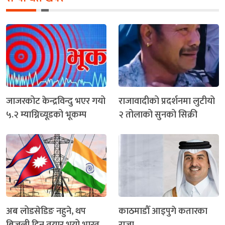
जाजरकोट केन्द्रविन्दु भएर गयो
राजावादीको प्रदर्शनमा लुटीयो
५.२ म्याग्निच्यूडको भूकम्प
२ तोलाको सुनको सिक्री
अब लोडसेडिङ नहुने, थप
काठमाडौँ आइपुगे कतारका
बिजुली दिन तयार भयो भारत
राजा