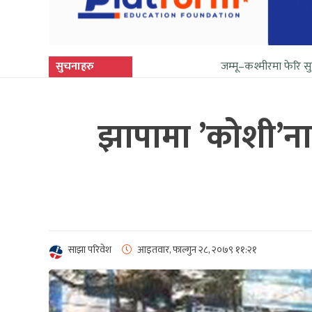
सुचनाहरु
जम्मू–कश्मीरमा फेरि सुनिन थाल्यो गोली
झापामा ’कोशी’नाम 
साझा परिवेश
आइतवार, फाल्गुन २८, २०७९
११:२१