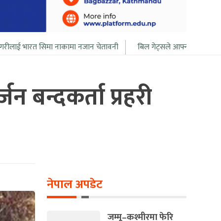
ा नाकामा नजान चेतावनी
बिल गेट्सले आफ्नो सबै सम्पत्ति २० बर्ष भित्र दान द
न बन्दकर्ता प्रहरी
नेपाल अपडेट
जम्मू–कश्मीरमा फेरि