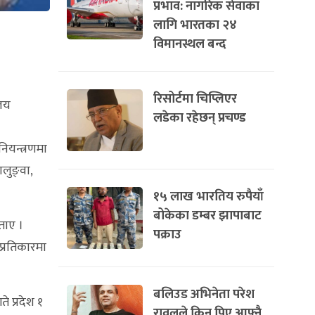
प्रभाव: नागरिक सेवाका
लागि भारतका २४
विमानस्थल बन्द
रिसोर्टमा चिप्लिएर
ालय
लडेका रहेछन् प्रचण्ड
नियन्त्रणमा
लुङ्वा,
१५ लाख भारतिय रुपैयाँ
बोकेका डम्बर झापाबाट
ताए ।
पक्राउ
 प्रतिकारमा
बलिउड अभिनेता परेश
 प्रदेश १
रावलले किन पिए आफ्नै