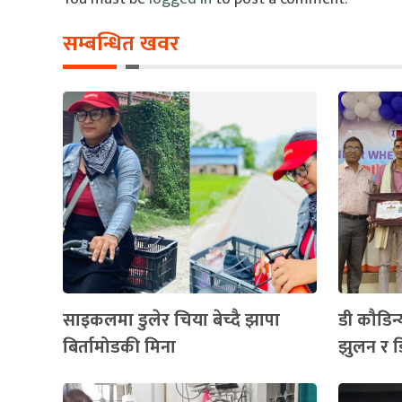
सम्बन्धित खवर
साइकलमा डुलेर चिया बेच्दै झापा
डी कौडिन्
बिर्तामोडकी मिना
झुलन र ड