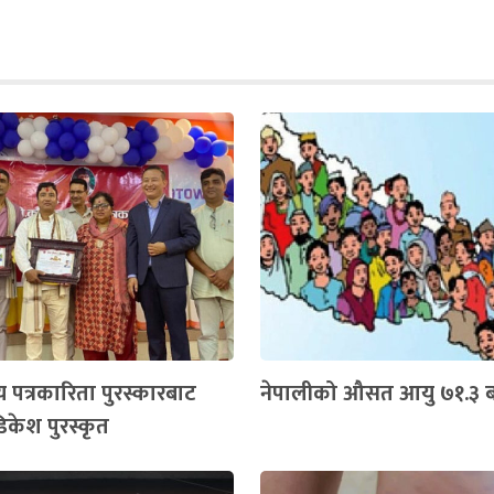
य पत्रकारिता पुरस्कारबाट
नेपालीको औसत आयु ७१.३ बर
िकेश पुरस्कृत