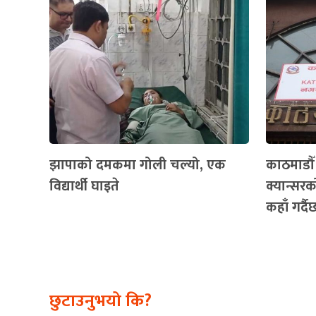
झापाको दमकमा गोली चल्यो, एक
काठमाडौ
विद्यार्थी घाइते
क्यान्सरको
कहाँ गर्द
छुटाउनुभयो कि?