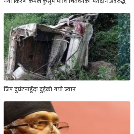
नयाँ किरण कमल कुसुम मावि चितवनको मतदान अवरुद्ध
जिप दुर्घटनाहुँदा दुईको गयाे ज्यान