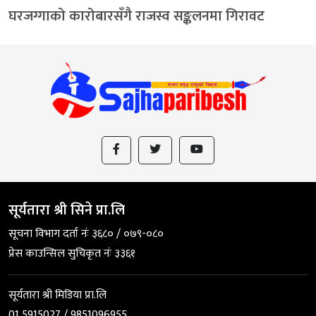
घरजग्गाको कारोबारसँगै राजस्व सङ्कलनमा गिरावट
सूर्यतारा श्री सिने प्रा.लि
सूचना विभाग दर्ता नंः ३६८० / ०७९-०८०
प्रेस काउन्सिल सुचिकृत नंः ३३६१
सूर्यतारा श्री मिडिया प्रा.लि
01 5915027 / 9851096955