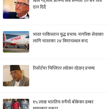
बिल गेट्सले आफ्नो सबै सम्पत्ति २० बर्ष भित्र
दान दिदै
भारत पाकिस्तान युद्ध प्रभाव: नागरिक सेवाका
लागि भारतका २४ विमानस्थल बन्द
रिसोर्टमा चिप्लिएर लडेका रहेछन् प्रचण्ड
१५ लाख भारतिय रुपैयाँ बोकेका डम्बर
झापाबाट पक्राउ