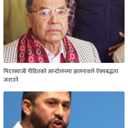
मिटरब्याजी पीडितको आन्दोलनमा झलनाथले ऐक्यबद्धता
जनाउने