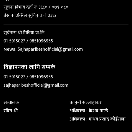
सूचना विभाग दर्ता नंः ३६८० / ०७९-०८०
प्रेस काउन्सिल सुचिकृत नंः ३३६१
सूर्यतारा श्री मिडिया प्रा.लि
01 5915027 / 9851096955
News:
Sajhaparibeshofficial@gmail.com
विज्ञापनका लागि सम्पर्क
01 5915027 / 9851096955
sajhaparibeshofficial@gmail.com
सन्चालक
कानुनी सल्लाहाकर
रबिन श्री
अधिवक्ता : केशब पाण्डे
अधिवक्ता : माधब प्रसाद कोईराला