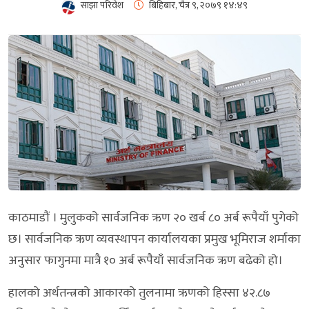
साझा परिवेश
बिहिबार, चैत्र ९, २०७९
१४:४९
काठमाडौं ।
मुलुकको सार्वजनिक ऋण २० खर्ब ८० अर्ब रूपैयाँ पुगेको
छ। सार्वजनिक ऋण व्यवस्थापन कार्यालयका प्रमुख भूमिराज शर्माका
अनुसार फागुनमा मात्रै १० अर्ब रूपैयाँ सार्वजनिक ऋण बढेको हो।
हालको अर्थतन्त्रको आकारको तुलनामा ऋणको हिस्सा ४२.८७