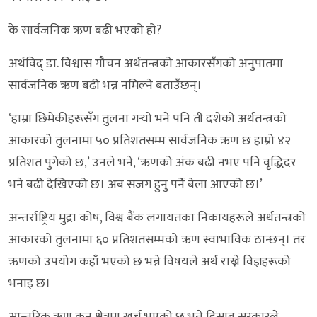
के सार्वजनिक ऋण बढी भएको हो?
अर्थविद् डा. विश्वास गौचन अर्थतन्त्रको आकारसँगको अनुपातमा
सार्वजनिक ऋण बढी भन्न नमिल्ने बताउँछन्।
‘हाम्रा छिमेकीहरूसँग तुलना गर्‍यो भने पनि ती दशेको अर्थतन्त्रको
आकारको तुलनामा ५० प्रतिशतसम्म सार्वजनिक ऋण छ हाम्रो ४२
प्रतिशत पुगेको छ,’ उनले भने, ‘ऋणको अंक बढी नभए पनि वृद्धिदर
भने बढी देखिएको छ। अब सजग हुनु पर्ने बेला आएको छ।’
अन्तर्राष्ट्रिय मुद्रा कोष, विश्व बैंक लगायतका निकायहरूले अर्थतन्त्रको
आकारको तुलनामा ६० प्रतिशतसम्मको ऋण स्वाभाविक ठान्छन्। तर
ऋणको उपयोग कहाँ भएको छ भन्ने विषयले अर्थ राख्ने विज्ञहरूको
भनाइ छ।
आन्तरिक ऋण कुन क्षेत्रमा खर्च भएको छ भन्ने हिसाब सरकारले