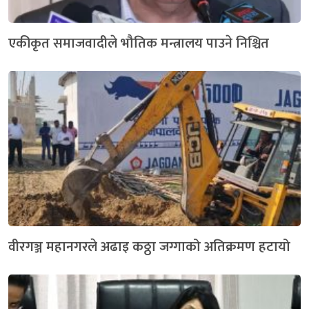
एकीकृत समाजवादीले भौतिक मन्त्रालय पाउने निश्चित
वीरगञ्ज महानगरले अढाइ कठ्ठा जग्गाको अतिक्रमण हटायो