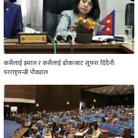
कसैलाई झ्याल र कसैलाई ढोकाबाट सूचना दिँदैनौं:
परराष्ट्रमन्त्री पौड्याल