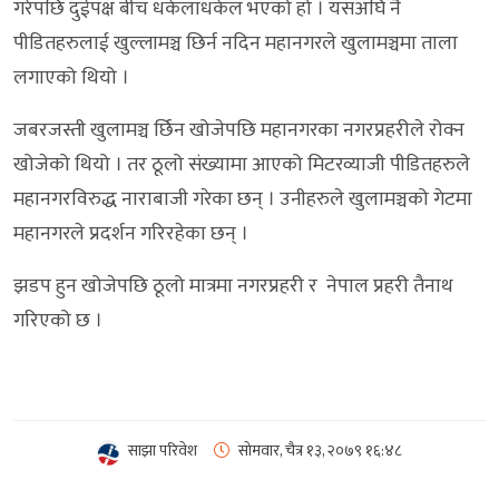
गरेपछि दुईपक्ष बीच धकेलाधकेल भएको हो । यसअघि नै
पीडितहरुलाई खुल्लामञ्च छिर्न नदिन महानगरले खुलामञ्चमा ताला
लगाएको थियो ।
जबरजस्ती खुलामञ्च र्छिन खोजेपछि महानगरका नगरप्रहरीले रोक्न
खोजेको थियो । तर ठूलो संख्यामा आएको मिटरव्याजी पीडितहरुले
महानगरविरुद्ध नाराबाजी गरेका छन् । उनीहरुले खुलामञ्चको गेटमा
महानगरले प्रदर्शन गरिरहेका छन् ।
झडप हुन खोजेपछि ठूलो मात्रमा नगरप्रहरी र नेपाल प्रहरी तैनाथ
गरिएको छ ।
साझा परिवेश
सोमवार, चैत्र १३, २०७९
१६:४८