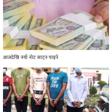
आजदेखि नयाँ नोट साट्न पाइने