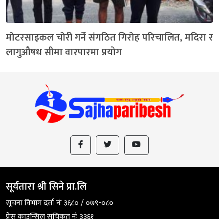
मोटरसाइकल चोरी गर्ने संगठित गिरोह परिचालित, मदिरा र
लागुऔषध सीमा वारपारमा प्रयोग
सूर्यतारा श्री सिने प्रा.लि
सूचना विभाग दर्ता नंः ३६८० / ०७९-०८०
प्रेस काउन्सिल सुचिकृत नंः ३३६१