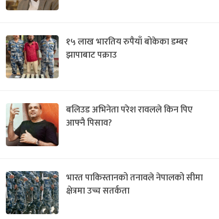
१५ लाख भारतिय रुपैयाँ बोकेका डम्बर
झापाबाट पक्राउ
बलिउड अभिनेता परेश रावलले किन पिए
आफ्नै पिसाव?
भारत पाकिस्तानको तनावले नेपालको सीमा
क्षेत्रमा उच्च सतर्कता