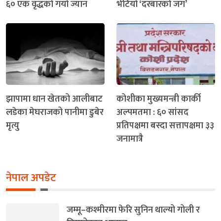
६० एक वृद्धको गयो ज्यान
भेटियो ‘दरबारको जग’
झापामा धान खेतको आलीबाट
कोशीका मुख्यमन्त्री कार्की
लडेका मेघराजको पानीमा डुबेर
अल्पमतमा : ६० सांसद
मृत्यु
प्रतिपक्षमा बस्दा सत्तापक्षमा ३३
जनामात्रै
नेपाल अपडेट
जम्मू–कश्मीरमा फेरि सुनिन थाल्यो गोली र