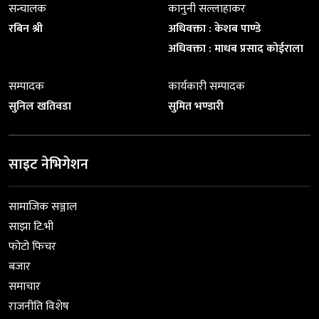
सन्चालक
कानुनी सल्लाहाकर
रबिन श्री
अधिवक्ता : केशब पाण्डे
अधिवक्ता : माधब प्रसाद कोईराला
सम्पादक
कार्यकारी सम्पादक
सुनिल खतिवडा
सुमित भण्डारी
साइट नेभिगेशन
सामाजिक सञ्जाल
साझा टि.भी
फोटो फिचर
बजार
समाचार
राजनीति विशेष