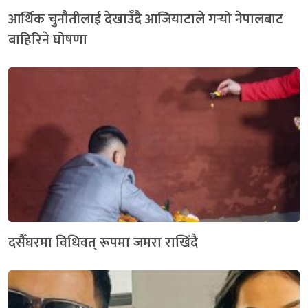
आर्थिक चुनौतीलाई देखाउँदै आजियाटाले गर्‍यो नेपालबाट
बाहिरिने घोषणा
दसैँघरमा विधिवत् रूपमा जमरा राखिंदै