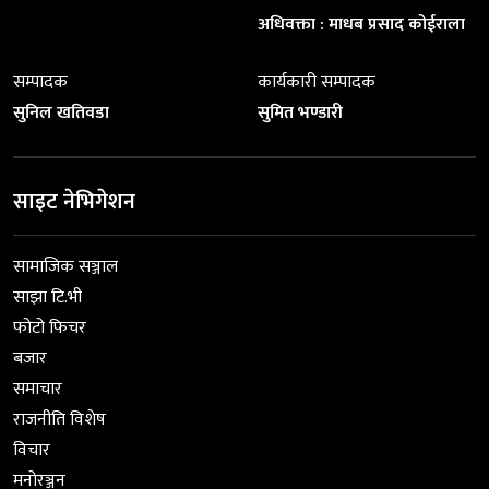
अधिवक्ता : माधब प्रसाद कोईराला
सम्पादक
कार्यकारी सम्पादक
सुनिल खतिवडा
सुमित भण्डारी
साइट नेभिगेशन
सामाजिक सञ्जाल
साझा टि.भी
फोटो फिचर
बजार
समाचार
राजनीति विशेष
विचार
मनोरञ्जन