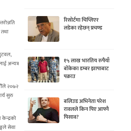
रिसोर्टमा चिप्लिएर
रोन्नति
लडेका रहेछन् प्रचण्ड
ी तथा
बुटवल,
१५ लाख भारतिय रुपैयाँ
ाई अन्यत्र
बोकेका डम्बर झापाबाट
पक्राउ
ौँले २०७२
्य सुरु
बलिउड अभिनेता परेश
रावलले किन पिए आफ्नै
पिसाव?
केन्द्रको
गले सेवा