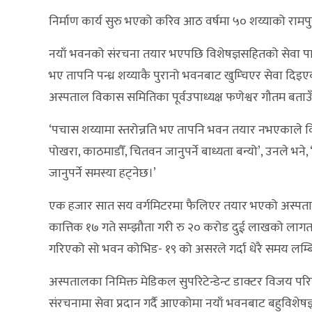
निर्माण कार्य सुरु भएको करिव आठ वर्षमा ५० शय्याको रा
नयाँ भवनको संरचना तयार भएपछि विशेषज्ञसहितको सेवा पा
भए तापनि पन्ध्र शय्याकै पुरानो भवनबाट खुम्चिएर सेवा दिइए
अस्पताल विकास समितिका पूर्वउपाध्यक्ष फणेश्वर गौतम बताउ
‘पचास शय्यामा स्तरोन्नति भए तापनि भवन तयार नभएकाले विशेष
पोखरा, काठमाडौँ, चितवन जानुपर्ने बाध्यता बन्यो’, उनले भन
जानुपर्ने समस्या हट्नेछ।’
एक हजार सात सय वर्गमिटरमा फैलिएर तयार भएको अस्पतालक
कात्तिक १७ गते सम्झौता गरी रु २० करोड दुई लाखको लागतमा
गरिएको सो भवन कोभिड- १९ को असरले गर्दा धेरै समय लम्बिन
अस्पतालका निमिक्त मेडिकल सुपरिटेन्डेन्ट डाक्टर विजय परिया
संरचनामा सेवा प्रदान गर्दै आएकोमा नयाँ भवनबाट बहुविशेषज्