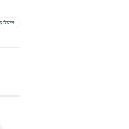
द विघटन