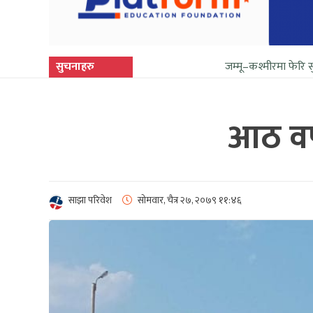
सुचनाहरु
जम्मू–कश्मीरमा फेरि सुनिन थाल्यो गोल
आठ वर्
साझा परिवेश
सोमवार, चैत्र २७, २०७९
११:४६