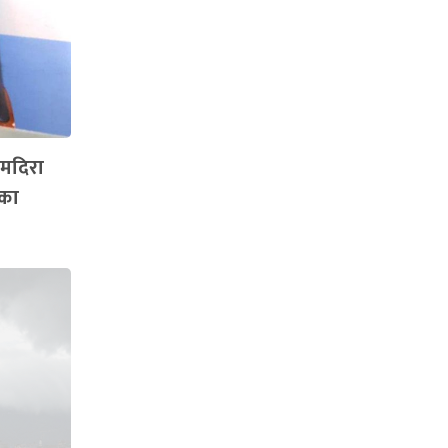
ु मदिरा
शका