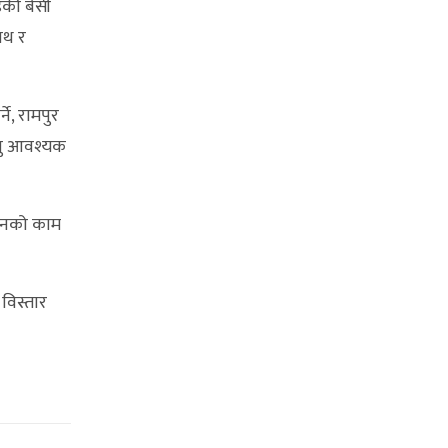
डकी बेँसी
ाथ र
े, रामपुर
ुनु आवश्यक
ापनको काम
 विस्तार