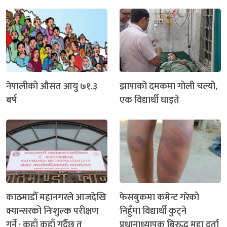
नेपालीको औसत आयु ७१.३
झापाको दमकमा गोली चल्यो,
बर्ष
एक विद्यार्थी घाइते
काठमाडौँ महानगरले आजदेखि
फेसबुकमा कमेन्ट गरेको
क्यान्सरको निःशुल्क परीक्षण
निहुँमा विद्यार्थी कुट्ने
गर्ने ; कहाँ कहाँ गर्दैछ त
प्रधानाध्यापक बिरुद्ध मुद्दा दर्ता