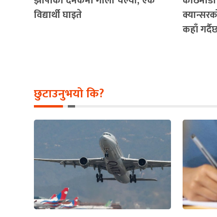
झापाको दमकमा गोली चल्यो, एक
काठमाडौ
विद्यार्थी घाइते
क्यान्सरको
कहाँ गर्द
छुटाउनुभयो कि?