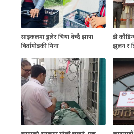
साइकलमा डुलेर चिया बेच्दै झापा
डी कौडिन्
बिर्तामोडकी मिना
झुलन र ड