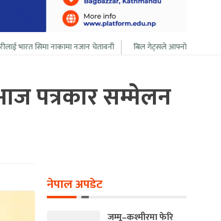
 नाकामा नजान चेतावनी
बिल गेट्सले आफ्नो सबै सम्पत्ति २० बर्ष भित्र दान दि
आज पत्रकार सम्मेलन
नेपाल अपडेट
जम्मू–कश्मीरमा फेरि