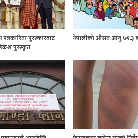
य पत्रकारिता पुरस्कारबाट
नेपालीको औसत आयु ७१.३ बर
िकेश पुरस्कृत