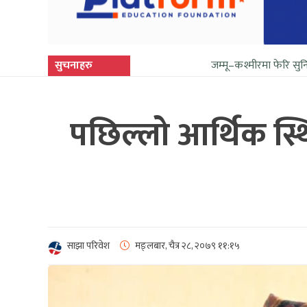
सुचनाहरु
जम्मू–कश्मीरमा फेरि सुनिन थाल्यो गोली
पछिल्लो आर्थिक स्
साझा परिवेश
मङ्लबार, चैत्र २८, २०७९
११:१५