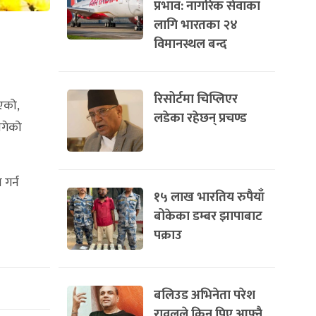
प्रभाव: नागरिक सेवाका
लागि भारतका २४
विमानस्थल बन्द
रिसोर्टमा चिप्लिएर
गएको,
लडेका रहेछन् प्रचण्ड
ागेको
 गर्न
१५ लाख भारतिय रुपैयाँ
बोकेका डम्बर झापाबाट
पक्राउ
बलिउड अभिनेता परेश
रावलले किन पिए आफ्नै