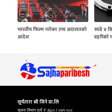
भारतीय फिल्म नरोक्न उच्च अदालतको
साढे ४ क
आदेश
प्रहरीको 
सूर्यतारा श्री सिने प्रा.लि
सूचना विभाग दर्ता नंः ३६८० / ०७९-०८०