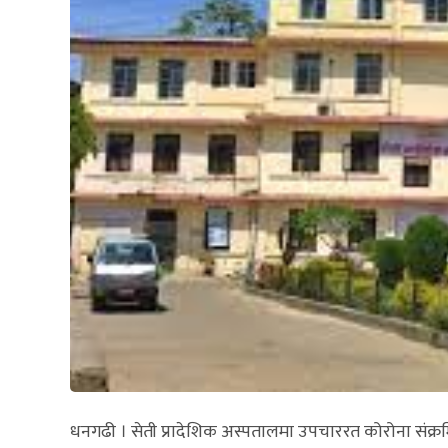
धनगढी । सेती प्रादेशिक अस्पतालमा उपचाररत कोरोना संक्र