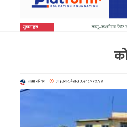
सुचनाहरु
जम्मू–कश्मीरमा फेरि सुनिन थाल्यो गोल
को
साझा परिवेश
आइतवार, बैशाख ३, २०८०
१0:४४