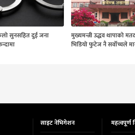
िलो सुनसहित दुई जना
मुख्यमन्त्री उद्धव थापाको मत
फन्दामा
भिडियो फुटेज नै सर्वोच्चले मा
साइट नेभिगेशन
महत्वपूर्ण ल