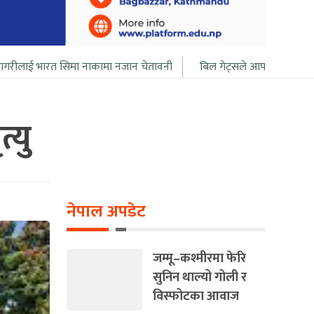
ा नाकामा नजान चेतावनी
बिल गेट्सले आफ्नो सबै सम्पत्ति २० बर्ष भित्र दान द
्यु
नेपाल अपडेट
जम्मू–कश्मीरमा फेरि
सुनिन थाल्यो गोली र
विस्फोटका आवाज