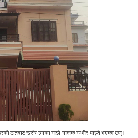
नेको घरको छतबाट खसेर उनका गाडी चालक गम्भीर घाइते भएका छन्।