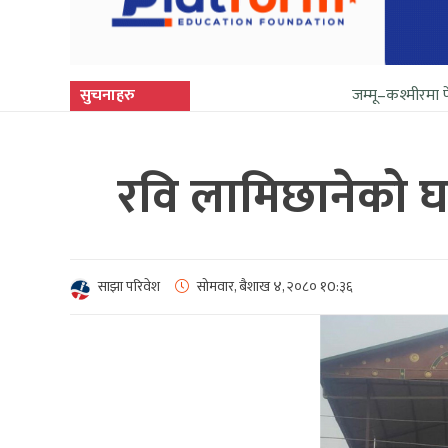
सुचनाहरु
जम्मू–कश्मीरमा फेरि सुनिन थाल्य
रवि लामिछानेको 
साझा परिवेश
सोमवार, बैशाख ४, २०८०
१0:३६