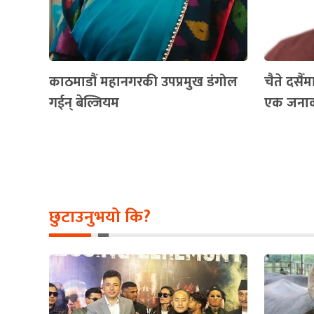
काठमाडौं महानगरकी उपप्रमुख डंगोल
चैते दसैँ
गईन् बेल्जियम
एक जनाको
छुटाउनुभयो कि?