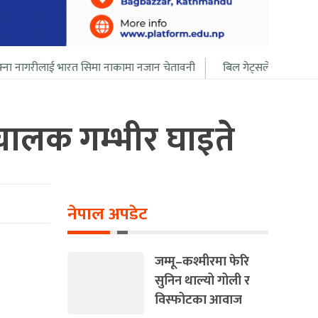
त सिमा नाकामा नजान चेतावनी
बिल गेट्सले आफ्नो सबै सम्पत्ति २० बर्ष भित्
ालक गम्भीर घाइते
नेपाल अपडेट
जम्मू–कश्मीरमा फेरि
सुनिन थाल्यो गोली र
विस्फोटका आवाज