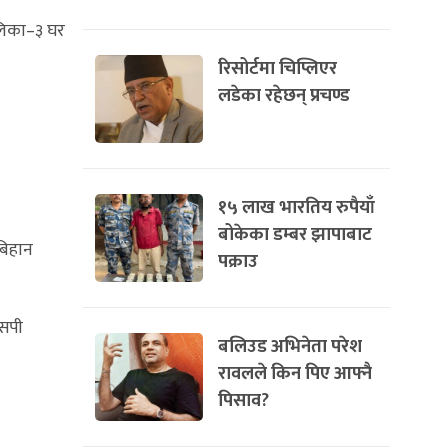
लिका–३ घर
रिसोर्टमा चिप्लिएर
लडेका रहेछन् प्रचण्ड
१५ लाख भारतिय रुपैयाँ
बोकेका डम्बर झापाबाट
बिहान
पक्राउ
एसपी
बलिउड अभिनेता परेश
रावलले किन पिए आफ्नै
पिसाव?