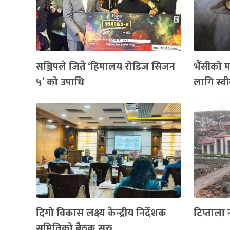
सञ्जिपले जिते ‘हिमालय रोडिज सिजन
भैंसीको 
५’ को उपाधि
लागि स्व
दिगो विकास लक्ष्य केन्द्रीय निर्देशक
टिप्ताला
समितिको बैठक सुरु