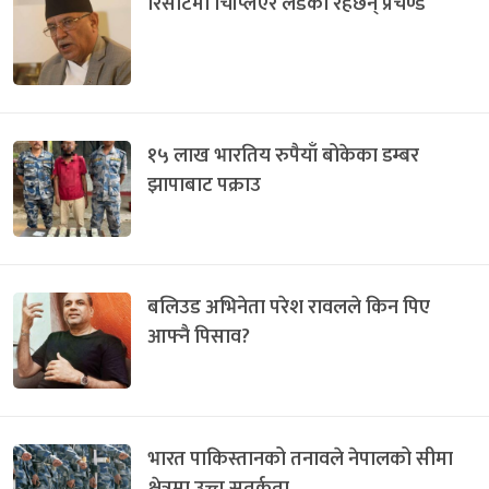
रिसोर्टमा चिप्लिएर लडेका रहेछन् प्रचण्ड
१५ लाख भारतिय रुपैयाँ बोकेका डम्बर
झापाबाट पक्राउ
बलिउड अभिनेता परेश रावलले किन पिए
आफ्नै पिसाव?
भारत पाकिस्तानको तनावले नेपालको सीमा
क्षेत्रमा उच्च सतर्कता