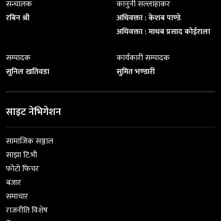
सन्चालक
कानुनी सल्लाहाकर
रबिन श्री
अधिवक्ता : केशब पाण्डे
अधिवक्ता : माधब प्रसाद कोईराला
सम्पादक
कार्यकारी सम्पादक
सुनिल खतिवडा
सुमित भण्डारी
साइट नेभिगेशन
सामाजिक सञ्जाल
साझा टि.भी
फोटो फिचर
बजार
समाचार
राजनीति विशेष