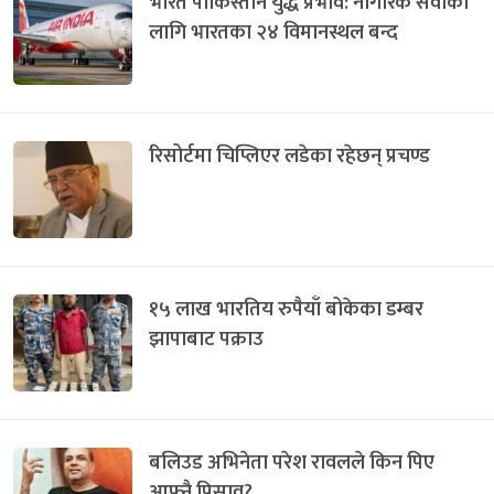
भारत पाकिस्तान युद्ध प्रभाव: नागरिक सेवाका
लागि भारतका २४ विमानस्थल बन्द
रिसोर्टमा चिप्लिएर लडेका रहेछन् प्रचण्ड
१५ लाख भारतिय रुपैयाँ बोकेका डम्बर
झापाबाट पक्राउ
बलिउड अभिनेता परेश रावलले किन पिए
आफ्नै पिसाव?