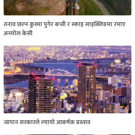
तनाव छल्न कुश्मा पुगेर बन्जी र स्काइ साइक्लिङमा रमाए
अनमोल केसी
जापान सरकारले ल्यायो आकर्षक प्रस्ताव