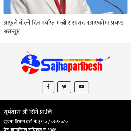
आफूले बोल्ने दिन पर्याप्त मन्त्री र सांसद नआएकोमा प्रचण्ड
असन्तुष्ट
सूर्यतारा श्री सिने प्रा.लि
सूचना विभाग दर्ता नंः ३६८० / ०७९-०८०
प्रेस काउन्सिल सुचिकृत नंः ३३६१