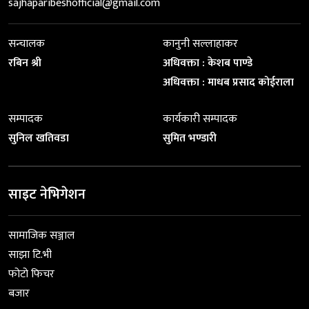
sajhaparibeshofficial@gmail.com
सन्चालक
कानुनी सल्लाहाकर
रबिन श्री
अधिवक्ता : केशब पाण्डे
अधिवक्ता : माधब प्रसाद कोईराला
सम्पादक
कार्यकारी सम्पादक
सुनिल खतिवडा
सुमित भण्डारी
साइट नेभिगेशन
सामाजिक सञ्जाल
साझा टि.भी
फोटो फिचर
बजार