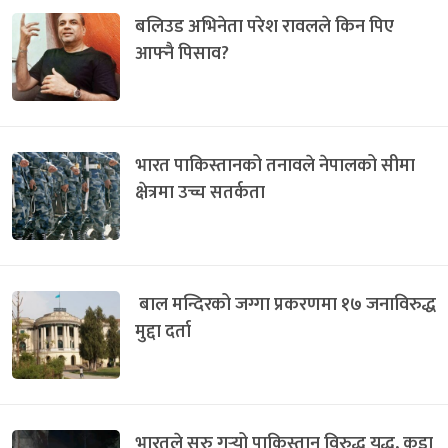
बलिउड अभिनेता परेश रावलले किन पिए
आफ्नै पिसाव?
भारत पाकिस्तानको तनावले नेपालको सीमा
क्षेत्रमा उच्च सतर्कता
बाल मन्दिरको जग्गा प्रकरणमा १७ जनाविरुद्ध
मुद्दा दर्ता
भारतले सुरु गर्‍यो पाकिस्तान विरुद्ध युद्ध, कडा