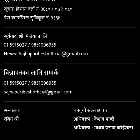
सूचना विभाग दर्ता नंः ३६८० / ०७९-०८०
प्रेस काउन्सिल सुचिकृत नंः ३३६१
सूर्यतारा श्री मिडिया प्रा.लि
01 5915027 / 9851096955
News:
Sajhaparibeshofficial@gmail.com
विज्ञापनका लागि सम्पर्क
01 5915027 / 9851096955
sajhaparibeshofficial@gmail.com
सन्चालक
कानुनी सल्लाहाकर
रबिन श्री
अधिवक्ता : केशब पाण्डे
अधिवक्ता : माधब प्रसाद कोईराला