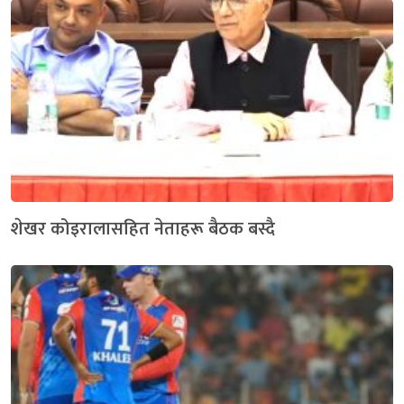
शेखर कोइरालासहित नेताहरू बैठक बस्दै