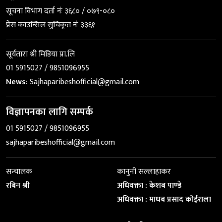
सूचना विभाग दर्ता नंः ३६८० / ०७९-०८०
प्रेस काउन्सिल सुचिकृत नंः ३३६१
सूर्यतारा श्री मिडिया प्रा.लि
01 5915027 / 9851096955
News:
Sajhaparibeshofficial@gmail.com
विज्ञापनका लागि सम्पर्क
01 5915027 / 9851096955
sajhaparibeshofficial@gmail.com
सन्चालक
कानुनी सल्लाहाकर
रबिन श्री
अधिवक्ता : केशब पाण्डे
अधिवक्ता : माधब प्रसाद कोईराला