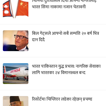
चिनिया दुतावासले दियो आफ्ना नागरीलाई
भारत सिमा नाकामा नजान चेतावनी
बिल गेट्सले आफ्नो सबै सम्पत्ति २० बर्ष भित्र
दान दिदै
भारत पाकिस्तान युद्ध प्रभाव: नागरिक सेवाका
लागि भारतका २४ विमानस्थल बन्द
रिसोर्टमा चिप्लिएर लडेका रहेछन् प्रचण्ड