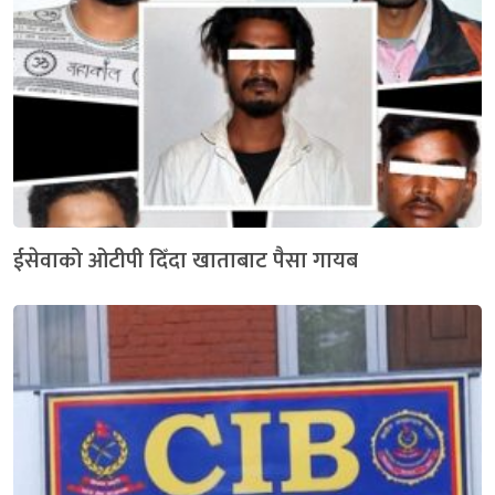
ईसेवाको ओटीपी दिँदा खाताबाट पैसा गायब