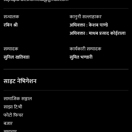
सन्चालक
कानुनी सल्लाहाकर
रबिन श्री
अधिवक्ता : केशब पाण्डे
अधिवक्ता : माधब प्रसाद कोईराला
सम्पादक
कार्यकारी सम्पादक
सुनिल खतिवडा
सुमित भण्डारी
साइट नेभिगेशन
सामाजिक सञ्जाल
साझा टि.भी
फोटो फिचर
बजार
समाचार