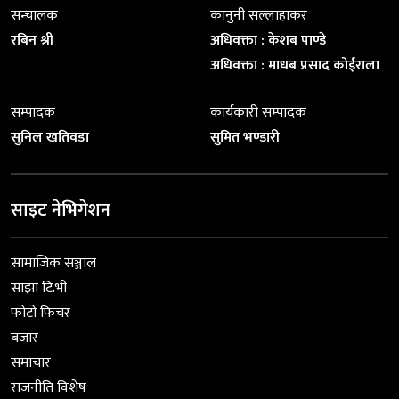
सन्चालक
कानुनी सल्लाहाकर
रबिन श्री
अधिवक्ता : केशब पाण्डे
अधिवक्ता : माधब प्रसाद कोईराला
सम्पादक
कार्यकारी सम्पादक
सुनिल खतिवडा
सुमित भण्डारी
साइट नेभिगेशन
सामाजिक सञ्जाल
साझा टि.भी
फोटो फिचर
बजार
समाचार
राजनीति विशेष