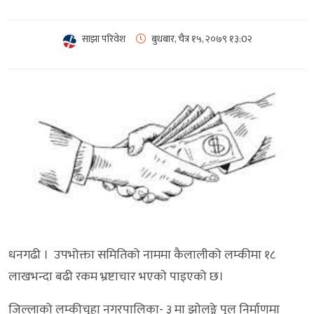
साझा परिवेश
बुधबार, चैत्र १५, २०७९
१३:0२
धनगढी । उपभोक्ता समितिको नाममा कैलालीको लम्कीमा १८
लाखभन्दा बढी रकम भ्रष्टाचार भएकाे पाइएको छ।
जिल्लाको लम्कीचुहा नगरपालिका- ३ मा झाेलङ्गे पुल निर्माणमा