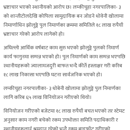
भ्रष्टाचार भएको स्थानीयको आरोप छ। लम्कीचुहा नगरपालिका- ३
को शान्तीटोलदेखि कोपिला सामुदायिक बन जोडने धोवेनी खोलामा
निमार्णाधिन झोलुङ्गे पुल निमार्णका क्रममा समितिले १८ लाख रुपैयाँ
भ्रष्टाचार गरेको आरोप लागेको हो।
अघिल्लो आर्थिक वर्षबाट काम सुरु भएको झोलुङ्गे पुलको निमार्ण
कार्य फागुनमा सम्पन्न भएको हो। पुल निमार्णको काम सम्पन्न भएपछि
स्थानीयहरूको ज्यालामजदुरी बाफत भन्दै कीर्ते हस्ताक्षर गरी करिब
१८ लाख निकासा भएपछि घटना सार्वजनिक भएको हो।
लम्कीचुहा नगरपालीका- ३ धोबेनी खोलामा झोलुङ्गे पुल निमार्णका
लागि करिब ६५ लाख विनियोजन गरीएको थियो।
विनियाेजन गरीएको बजेटमा १८ लाख रुपैयाँ बचत भएको तर स्टेमट
अनुसार काम नगरी बचेको रकम उपभोक्ता समिति पदाधिकारी र
स्थानीयहरूलाई श्रमदान गरेको भन्दै रकम बाडफाँट गरीएको