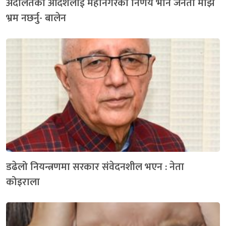
अदालतको आदेशलाई महानगरको निर्णय भनि जनता माझ
भ्रम नछर्नु- बालेन
डढेलो नियन्त्रणमा सरकार संवेदनशील भएन : नेता
कोइराला