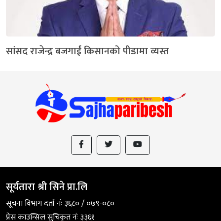
सांसद राजेन्द्र बजगाईं किसानको पीडामा व्यस्त
सूर्यतारा श्री सिने प्रा.लि
सूचना विभाग दर्ता नंः ३६८० / ०७९-०८०
प्रेस काउन्सिल सुचिकृत नंः ३३६१