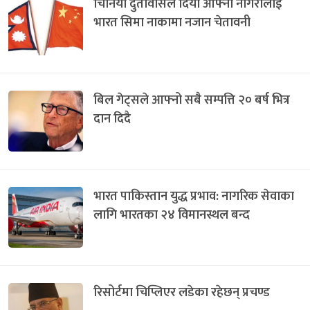
चिनिया दुतावासले दियो आफ्ना नागरीलाई
भारत सिमा नाकामा नजान चेतावनी
बिल गेट्सले आफ्नो सबै सम्पत्ति २० बर्ष भित्र
दान दिदै
भारत पाकिस्तान युद्ध प्रभाव: नागरिक सेवाका
लागि भारतका २४ विमानस्थल बन्द
रिसोर्टमा चिप्लिएर लडेका रहेछन् प्रचण्ड