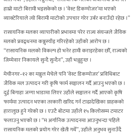
हाम्रो माटो बिरामी भइसकेको छ । ‘वेस्ट डिकम्पोजर’मा भएको
व्याक्टेरियाले त्यो बिरामी माटोको उपचार गरेर उर्बर बनाउँदो रहेछ ।”
रासायनिक मलका व्यापारीको प्रभावमा परेर राज्य संयन्त्रले जैविक
मलको प्रवद्र्धनमा कञ्जुस्याँइ गरिरहेको उहाँको आरोप छ ।
“रासायनिक मलको विकल्प हो भनेर हामी कराइरहेका छौँ, राज्यको
जिम्मेवार निकायले सुन्दै सुन्दैन”, उहाँ भन्नुहुन्छ ।
मेचीनगर–१२ का मञ्जुल मेचेले पनि ‘वेस्ट डिकम्पोजर’ प्रविधिबाट
जैविक मल उत्पादन गरी कृषि फार्म सञ्चालन गर्दै आउनु भएको छ ।
दुई बिगाहा जग्गा भाडामा लिएर उहाँले सञ्चालन गर्दै आएको कृषि
फार्ममा उत्पादन भएका तरकारी खरिद गर्न टाढादेखिका ग्राहकको
हारालुछ हुने गरेको छ । एउटै बोटमा उहाँले १५ किलोसम्म टमाटर
फलाउनु भएको छ । “म अर्गानिक उत्पादनमा आउनुभन्दा पहिले
रासायनिक मलको प्रयोग गरेर खेती गर्थें”, उहाँले अनुभव सुनाउँदै