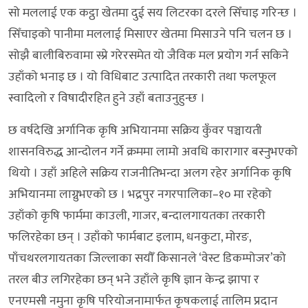
सो मललाई एक कट्ठा खेतमा दुई सय लिटरका दरले सिँचाइ गरिन्छ ।
सिँचाइको पानीमा मललाई मिसाएर खेतमा मिसाउने पनि चलन छ ।
सोझै बालीबिरुवामा स्प्रे गरेरसमेत यो जैविक मल प्रयोग गर्न सकिने
उहाँको भनाइ छ । यो विधिबाट उत्पादित तरकारी तथा फलफूल
स्वादिलो र विषादीरहित हुने उहाँ बताउनुहुन्छ ।
छ वर्षदेखि अर्गानिक कृषि अभियानमा सक्रिय कुँवर पञ्चायती
शासनविरुद्ध आन्दोलन गर्ने क्रममा लामो अवधि कारागार बस्नुभएको
थियो । उहाँ अहिले सक्रिय राजनीतिभन्दा अलग रहेर अर्गानिक कृषि
अभियानमा लाग्नुभएको छ । भद्रपुर नगरपालिका–१० मा रहेको
उहाँको कृषि फार्ममा काउली, गाजर, बन्दालगायतका तरकारी
फलिरहेका छन् । उहाँको फार्मबाट इलाम, धनकुटा, मोरङ,
पाँचथरलगायतका जिल्लाका सयौँ किसानले ‘वेस्ट डिकम्पोजर’को
तरल बीउ लगिरहेका छन् भने उहाँले कृषि ज्ञान केन्द्र झापा र
एनएमसी नमुना कृषि परियोजनामार्फत कृषकलाई तालिम प्रदान