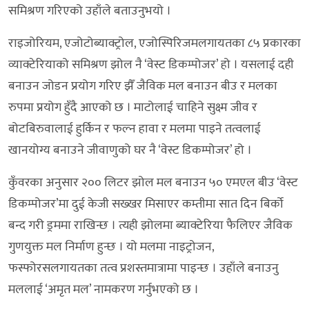
समिश्रण गरिएको उहाँले बताउनुभयो ।
राइजोरियम, एजोटोब्याक्ट्रोल, एजोस्पिरिजमलगायतका ८५ प्रकारका
व्याक्टेरियाको समिश्रण झोल नै ‘वेस्ट डिकम्पोजर’ हो । यसलाई दही
बनाउन जोडन प्रयोग गरिए झैँ जैविक मल बनाउन बीउ र मलका
रुपमा प्रयोग हुँदै आएको छ । माटोलाई चाहिने सुक्ष्म जीव र
बोटबिरुवालाई हुर्किन र फल्न हावा र मलमा पाइने तत्वलाई
खानयोग्य बनाउने जीवाणुको घर नै ‘वेस्ट डिकम्पोजर’ हो ।
कुँवरका अनुसार २०० लिटर झोल मल बनाउन ५० एमएल बीउ ‘वेस्ट
डिकम्पोजर’मा दुई केजी सख्खर मिसाएर कम्तीमा सात दिन बिर्को
बन्द गरी ड्रममा राखिन्छ । त्यही झोलमा ब्याक्टेरिया फैलिएर जैविक
गुणयुक्त मल निर्माण हुन्छ । यो मलमा नाइट्रोजन,
फस्फोरसलगायतका तत्व प्रशस्तमात्रामा पाइन्छ । उहाँले बनाउनु
मललाई ‘अमृत मल’ नामकरण गर्नुभएको छ ।