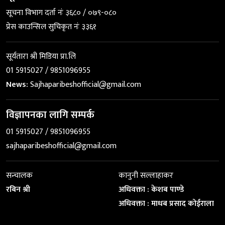
सूचना विभाग दर्ता नंः ३६८० / ०७९-०८०
प्रेस काउन्सिल सुचिकृत नंः ३३६१
सूर्यतारा श्री मिडिया प्रा.लि
01 5915027 / 9851096955
News:
Sajhaparibeshofficial@gmail.com
विज्ञापनका लागि सम्पर्क
01 5915027 / 9851096955
sajhaparibeshofficial@gmail.com
सन्चालक
कानुनी सल्लाहाकर
रबिन श्री
अधिवक्ता : केशब पाण्डे
अधिवक्ता : माधब प्रसाद कोईराला