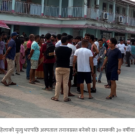
लाको मृत्यु भएपछि अस्पताल तनावग्रस्त बनेको छ। दमककी ३० वर्षीया