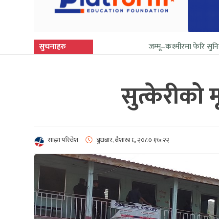
सुचनाहरु
जम्मू–कश्मीरमा फेरि सुनिन थाल्यो गोली र
सुत्केरीको 
साझा परिवेश
बुधबार, बैशाख ६, २०८०
१७:२२