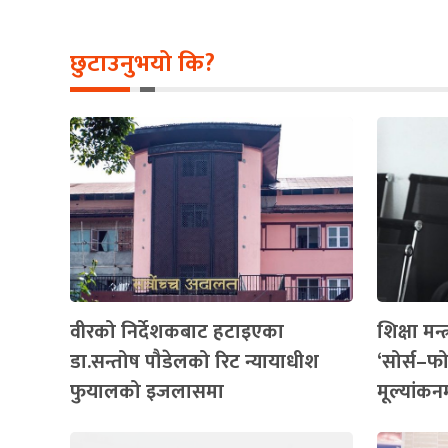
छुटाउनुभयो कि?
वीरको निर्देशकबाट हटाइएका
शिक्षा मन
डा.सन्तोष पौडेलको रिट न्यायाधीश
‘सोर्स–फ
फुयालको इजलासमा
मूल्यांकन