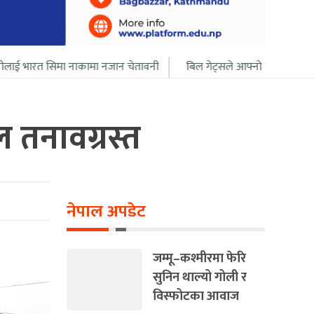
ाकामा नजान चेतावनी
बिल गेट्सले आफ्नो सबै सम्पत्ति २० बर्ष भित्र दान दिदै
ल तनावग्रस्त
नेपाल अपडेट
जम्मू–कश्मीरमा फेरि
सुनिन थाल्यो गोली र
विस्फोटका आवाज