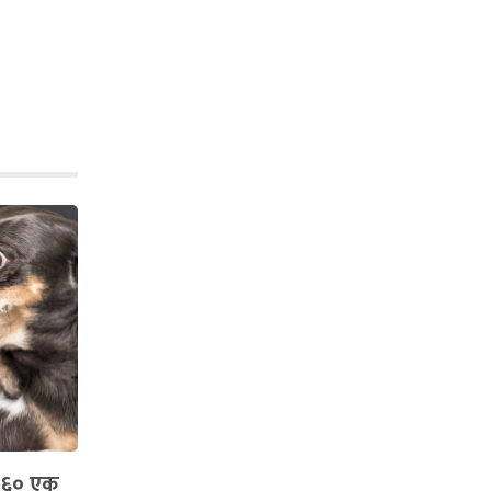
 ६० एक