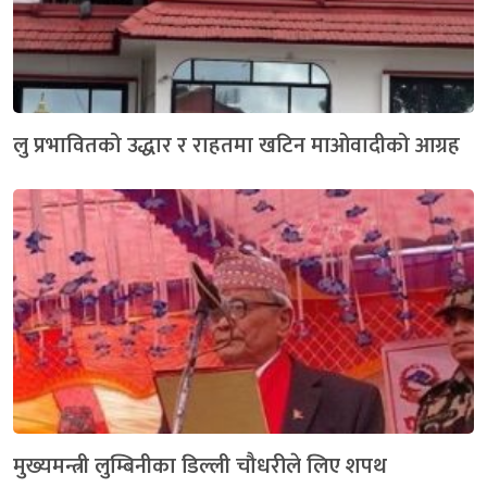
लु प्रभावितको उद्धार र राहतमा खटिन माओवादीको आग्रह
मुख्यमन्त्री लुम्बिनीका डिल्ली चौधरीले लिए शपथ