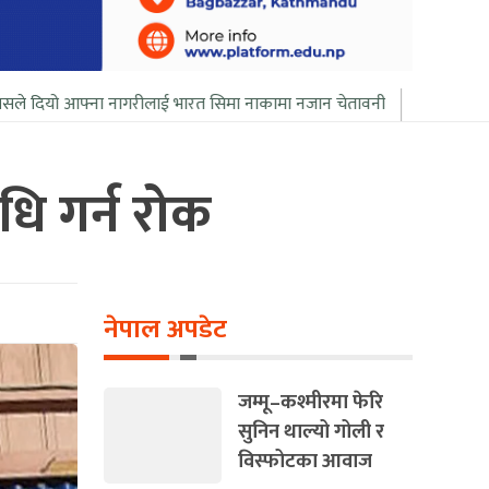
 नागरीलाई भारत सिमा नाकामा नजान चेतावनी
बिल गेट्सले आफ्नो सबै सम्पत्
धि गर्न रोक
नेपाल अपडेट
जम्मू–कश्मीरमा फेरि
सुनिन थाल्यो गोली र
विस्फोटका आवाज