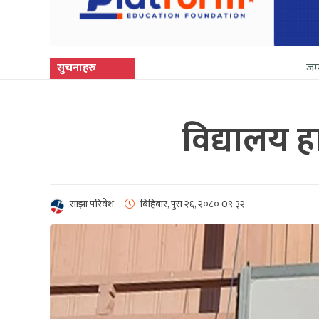
सुचनाहरु
जम्मू–कश्मीरमा फेर
विद्यालय ह
साझा परिवेश
बिहिबार, पुस २६, २०८०
0९:३२