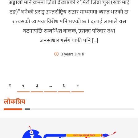
अङ्गालो मार्ने क्रममा जिब्रो देखाएको र “मेरो जिब्रो चुस (सक माई
टङ)” भनेको प्रसङ्ग अन्तर्राष्ट्रिय सञ्चार माध्यममा व्याप्त भएको छ
र त्यसको व्यापक विरोध पनि भएको छ । दलाई लामाले यस
घटनापछि सम्बन्धित बालक, उसका परिवार तथा
जनसाधारणसँग माफी पनि […]
३ years अगाडि
Next
१
२
३
…
६
»
लोकप्रिय