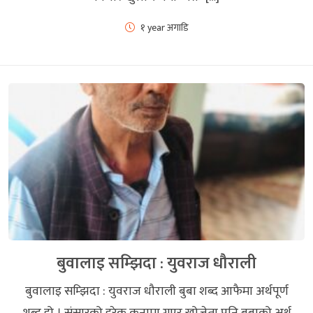
१ year अगाडि
बुवालाइ सम्झिदा : युवराज धौराली
बुवालाइ सम्झिदा : युवराज धौराली बुबा शब्द आफैमा अर्थपूर्ण
शब्द हो । संसारको हरेक कुनामा गएर खोजेता पनि बुबाको अर्थ