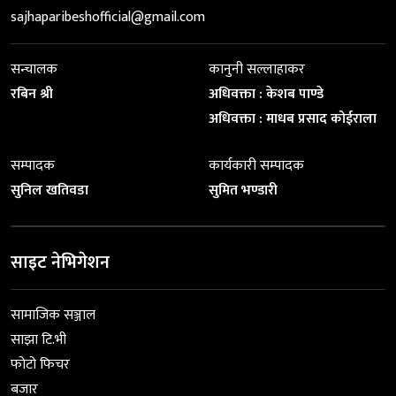
sajhaparibeshofficial@gmail.com
सन्चालक
कानुनी सल्लाहाकर
रबिन श्री
अधिवक्ता : केशब पाण्डे
अधिवक्ता : माधब प्रसाद कोईराला
सम्पादक
कार्यकारी सम्पादक
सुनिल खतिवडा
सुमित भण्डारी
साइट नेभिगेशन
सामाजिक सञ्जाल
साझा टि.भी
फोटो फिचर
बजार