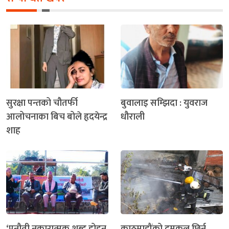
सुरक्षा पन्तको चौतर्फी
बुवालाइ सम्झिदा : युवराज
आलोचनाका बिच बोले हृदयेन्द्र
धौराली
शाह
‘पनौती नकारात्मक शब्द होइन,
काठमाडौंको दमकल छिर्न