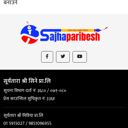
बनाउने
सूर्यतारा श्री सिने प्रा.लि
सूचना विभाग दर्ता नंः ३६८० / ०७९-०८०
प्रेस काउन्सिल सुचिकृत नंः ३३६१
सूर्यतारा श्री मिडिया प्रा.लि
01 5915027 / 9851096955