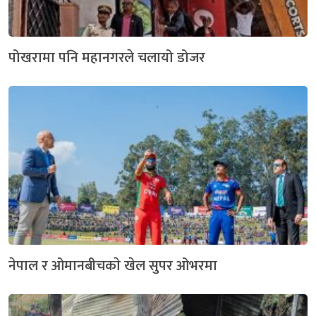
पोखरामा पनि महानगरले चलायो डोजर
नेपाल र ओमानबीचकाे खेल सुपर ओभरमा