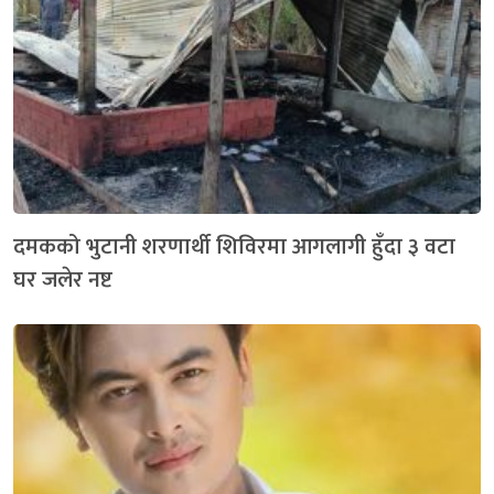
दमकको भुटानी शरणार्थी शिविरमा आगलागी हुँदा ३ वटा
घर जलेर नष्ट