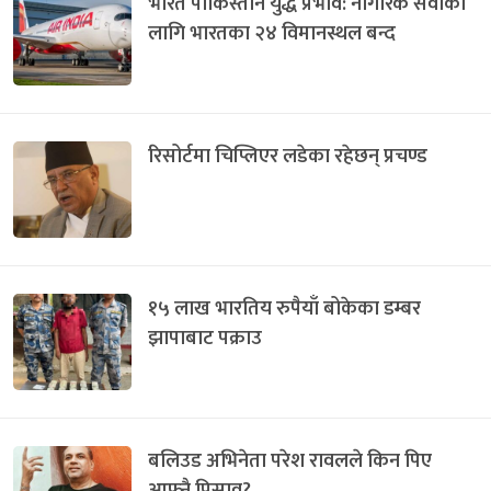
भारत पाकिस्तान युद्ध प्रभाव: नागरिक सेवाका
लागि भारतका २४ विमानस्थल बन्द
रिसोर्टमा चिप्लिएर लडेका रहेछन् प्रचण्ड
१५ लाख भारतिय रुपैयाँ बोकेका डम्बर
झापाबाट पक्राउ
बलिउड अभिनेता परेश रावलले किन पिए
आफ्नै पिसाव?