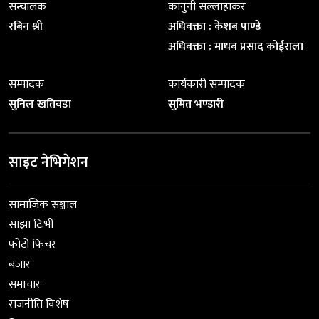
सन्चालक
कानुनी सल्लाहाकर
रबिन श्री
अधिवक्ता : केशब पाण्डे
अधिवक्ता : माधब प्रसाद कोईराला
सम्पादक
कार्यकारी सम्पादक
सुनिल खतिवडा
सुमित भण्डारी
साइट नेभिगेशन
सामाजिक सञ्जाल
साझा टि.भी
फोटो फिचर
बजार
समाचार
राजनीति विशेष