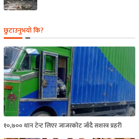
छुटाउनुभयो कि?
१०,७०० थान टेन्ट लिएर जाजरकोट जाँदै सशस्त्र प्रहरी