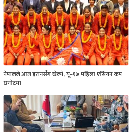
नेपालले आज इरानसँग खेल्ने, यू–१७ महिला एसियन कप
छनोटमा