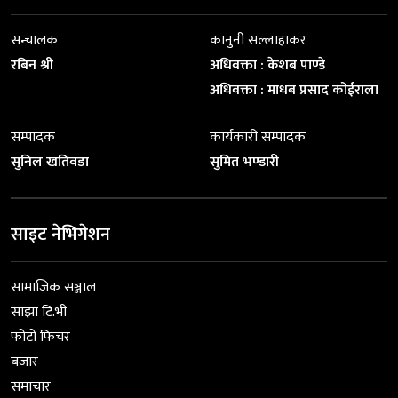
सन्चालक
कानुनी सल्लाहाकर
रबिन श्री
अधिवक्ता : केशब पाण्डे
अधिवक्ता : माधब प्रसाद कोईराला
सम्पादक
कार्यकारी सम्पादक
सुनिल खतिवडा
सुमित भण्डारी
साइट नेभिगेशन
सामाजिक सञ्जाल
साझा टि.भी
फोटो फिचर
बजार
समाचार