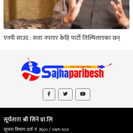
एनपी साउद : सत्ता नपाएर केहि पार्टी तिल्मिलाएका छन्
सूर्यतारा श्री सिने प्रा.लि
सूचना विभाग दर्ता नंः ३६८० / ०७९-०८०