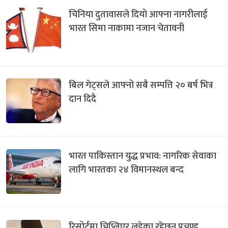
चिनिया दुतावासले दियो आफ्ना नागरीलाई
भारत सिमा नाकामा नजान चेतावनी
बिल गेट्सले आफ्नो सबै सम्पत्ति २० बर्ष भित्र
दान दिदै
भारत पाकिस्तान युद्ध प्रभाव: नागरिक सेवाका
लागि भारतका २४ विमानस्थल बन्द
रिसोर्टमा चिप्लिएर लडेका रहेछन् प्रचण्ड