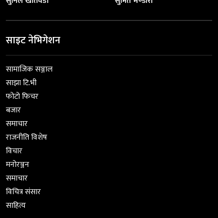
सुनिल खतिवडा
सुमित भण्डारी
साइट नेभिगेशन
सामाजिक सञ्जाल
साझा टि.भी
फोटो फिचर
बजार
समाचार
राजनीति विशेष
विचार
मनोरञ्जन
समाचार
विचित्र संसार
साहित्य