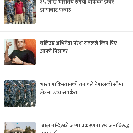
१५ लाख भारतिय रुपैयाँ बोकेका डम्बर
झापाबाट पक्राउ
बलिउड अभिनेता परेश रावलले किन पिए
आफ्नै पिसाव?
भारत पाकिस्तानको तनावले नेपालको सीमा
क्षेत्रमा उच्च सतर्कता
बाल मन्दिरको जग्गा प्रकरणमा १७ जनाविरुद्ध