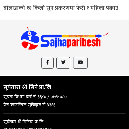
दोलखाको ११ किलो सुन प्रकरणमा फेरी १ महिला पक्राउ
सूर्यतारा श्री सिने प्रा.लि
सूचना विभाग दर्ता नंः ३६८० / ०७९-०८०
प्रेस काउन्सिल सुचिकृत नंः ३३६१
सूर्यतारा श्री मिडिया प्रा.लि